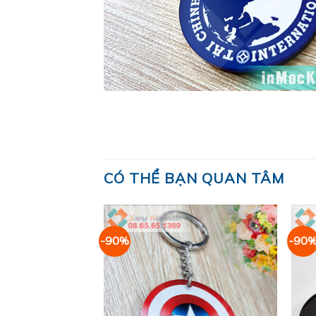
CÓ THỂ BẠN QUAN TÂM
-90%
-90