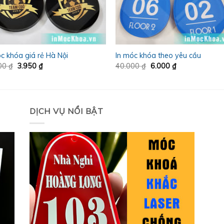
c khóa giá rẻ Hà Nội
In móc khóa theo yêu cầu
Giá
Giá
Giá
Giá
00
₫
3.950
₫
40.000
₫
6.000
₫
gốc
hiện
gốc
hiện
là:
tại
là:
tại
40.000 ₫.
là:
40.000 ₫.
là:
3.950 ₫.
6.000 ₫.
DỊCH VỤ NỔI BẬT