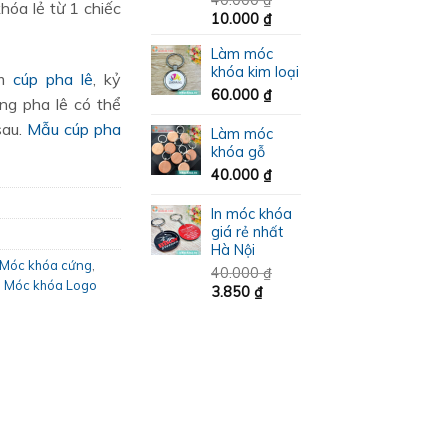
hóa lẻ từ 1 chiếc
Giá
Giá
10.000
₫
gốc
hiện
Làm móc
là:
tại
khóa kim loại
40.000 ₫.
là:
àm
cúp pha lê
, kỷ
10.000 ₫.
60.000
₫
ưng pha lê có thể
sau.
Mẫu cúp pha
Làm móc
khóa gỗ
40.000
₫
In móc khóa
giá rẻ nhất
Hà Nội
Móc khóa cứng
,
40.000
₫
,
Móc khóa Logo
Giá
Giá
3.850
₫
gốc
hiện
là:
tại
40.000 ₫.
là:
3.850 ₫.