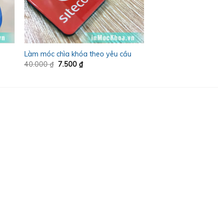
Làm móc chìa khóa theo yêu cầu
Giá
Giá
40.000
₫
7.500
₫
gốc
hiện
là:
tại
40.000 ₫.
là:
7.500 ₫.