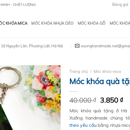
Bảng giá
 NHANH - CHẤT LƯỢNG
ÓC KHÓA MICA
MÓC KHÓA NHỰA DẺO
MÓC KHÓA GỖ
MÓC KHÓA 
16 Nguyễn Lân, Phương Liệt, Hà Nội
xuonghandmade.net@gmai
Trang chủ
/
Móc khóa mica
Móc khóa quà t
Giá
Gi
40.000
3.850
₫
₫
gốc
hi
Móc khóa quà tặng ở Hà N
là:
tạ
Xưởng handmade chúng t
40.000 ₫.
là
theo yêu cầu
bằng nhựa mica
3.