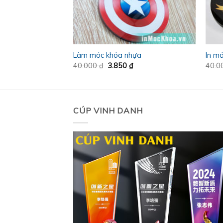
ica TpHCM
Làm móc khóa nhựa
In mó
iá
Giá
Giá
40.000
₫
3.850
₫
40.0
iện
gốc
hiện
ại
là:
tại
à:
40.000 ₫.
là:
.750 ₫.
3.850 ₫.
CÚP VINH DANH