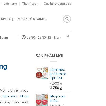
Đặt hàng
Thanh toán
Câu hỏi thường gặp
KIM LOẠI
MÓC KHÓA GAMES
l.com
08:30 - 18:30 (T2 - Thứ 7)
SẢN PHẨM MỚI
ặng
Làm móc
khóa mica
TpHCM
á
4.000
₫
ện
Giá
Giá
3.750
₫
ội giá rẻ nhất.
i
gốc
hiện
ôi
làm móc khóa
Shop móc
là:
tại
:
khóa
4.000 ₫.
là:
 cứng trong suốt
850 ₫.
3.750 ₫.
40.000
₫