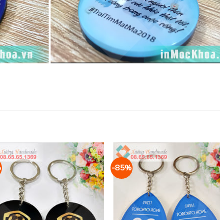
%
-85%