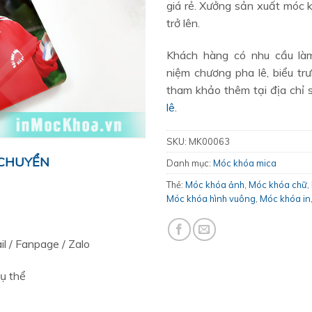
giá rẻ. Xưởng sản xuất móc k
trở lên.
Khách hàng có nhu cầu l
niệm chương pha lê, biểu tr
tham khảo thêm tại địa chỉ 
lê
.
SKU:
MK00063
 CHUYỂN
Danh mục:
Móc khóa mica
Thẻ:
Móc khóa ảnh
,
Móc khóa chữ
,
Móc khóa hình vuông
,
Móc khóa in
l / Fanpage / Zalo
ụ thể