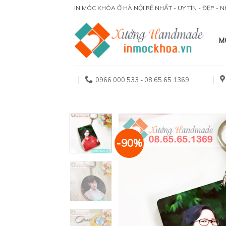
Skip
IN MÓC KHÓA Ở HÀ NỘI RẺ NHẤT - UY TÍN - ĐẸP -
to
content
M
0966.000.533 - 08.65.65.1369
-90%