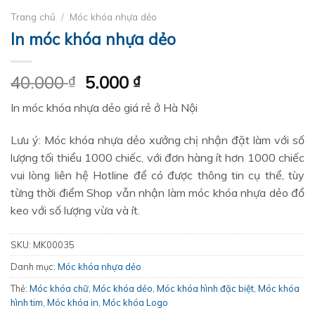
Trang chủ
/
Móc khóa nhựa dẻo
In móc khóa nhựa dẻo
Giá
Giá
40.000
5.000
₫
₫
gốc
hiện
In móc khóa nhựa dẻo giá rẻ ở Hà Nội
là:
tại
40.000 ₫.
là:
Lưu ý: Móc khóa nhựa dẻo xưởng chị nhận đặt làm với số
5.000 ₫.
lượng tối thiểu 1000 chiếc, với đơn hàng ít hơn 1000 chiếc
vui lòng liên hệ Hotline để có được thông tin cụ thể, tùy
từng thời điểm Shop vẫn nhận làm móc khóa nhựa dẻo đổ
keo với số lượng vừa và ít.
SKU:
MK00035
Danh mục:
Móc khóa nhựa dẻo
Thẻ:
Móc khóa chữ
,
Móc khóa dẻo
,
Móc khóa hình đặc biệt
,
Móc khóa
hình tim
,
Móc khóa in
,
Móc khóa Logo