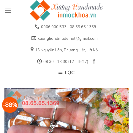
Skip
to
content
0966.000.533 - 08.65.65.1369
xuonghandmade.net@gmail.com
16 Nguyễn Lân, Phương Liệt, Hà Nội
08:30 - 18:30 (T2 - Thứ 7)
LỌC
-88%